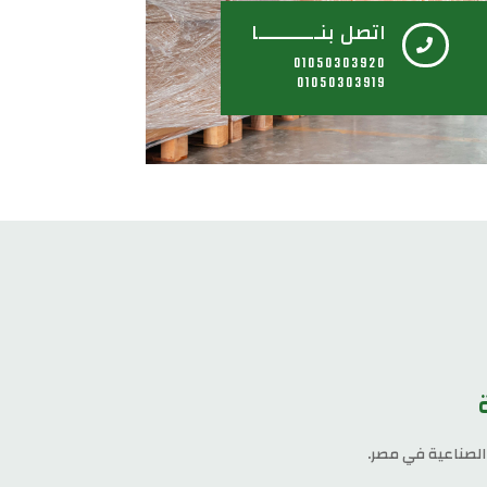
اتصل بنـــــــــــا

01050303920
01050303919