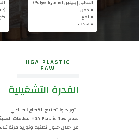
البولي إيثيلين (Polyethylene)
الب
● حقن
● نفخ
كوب
● سحب
HGA PLASTIC
RAW
القدرة التشغيلية
التوريد والتصنيع للقطاع الصناعي
تخدم GA Plastic Raw
من خلال حلول تصنيع وتوريد مرنة تنا