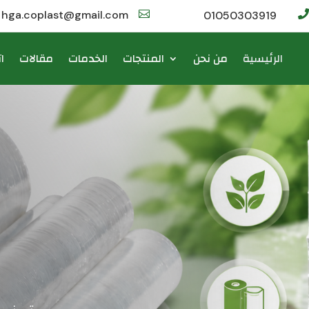
hga.coplast@gmail.com

01050303919

الرئيسية
من نحن
المنتجات
الخدمات
مقالات
ا