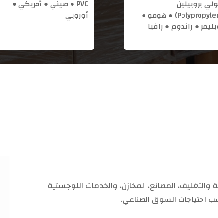
ولي بروبيلين
PVC ● صيني ● أمريكي ●
(Polypropylene) ● هومو ●
أوروبي
ليمر ● راندوم ● رافيا
H قطاعات التعبئة والتغليف، المصانع، المخازن، والخدمات اللوجستية
سب احتياجات السوق الصناعي.